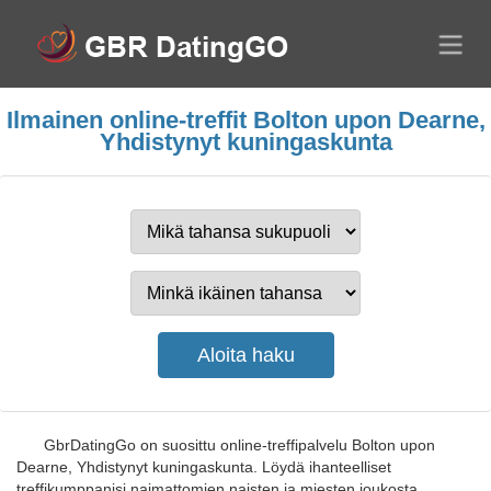
Ilmainen online-treffit Bolton upon Dearne,
Yhdistynyt kuningaskunta
GbrDatingGo on suosittu online-treffipalvelu Bolton upon
Dearne, Yhdistynyt kuningaskunta. Löydä ihanteelliset
treffikumppanisi naimattomien naisten ja miesten joukosta.