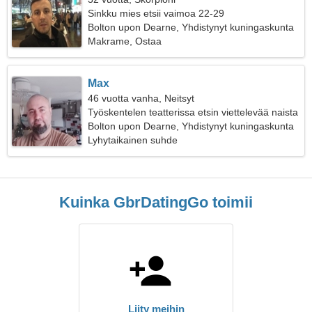
Sinkku mies etsii vaimoa 22-29
Bolton upon Dearne, Yhdistynyt kuningaskunta
Makrame, Ostaa
Max
46 vuotta vanha, Neitsyt
Työskentelen teatterissa etsin viettelevää naista
Bolton upon Dearne, Yhdistynyt kuningaskunta
Lyhytaikainen suhde
Kuinka GbrDatingGo toimii
Liity meihin