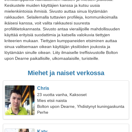
Keskustele muiden käyttäjien kanssa ja kutsu uusia
mielenkiintoisia ihmisiä. Sivusto auttaa sinua löytämään
rakkauden. Selailemalla tuttavien profiileja, kommunikoimalla
ikäisesi kanssa, voit valita rakkautesi suuresta
profiilitietokannasta. Sivusto antaa vierailijoille mahdollisuuden
käyttää erityisiä suodattimia ja katsella valokuvia tiettyjen
kriteerien mukaan. Tiettyjen kumppaneiden etsiminen auttaa
sinua valitsemaan oikean käyttäjän yksilöiden joukosta ja
löytämään sinulle oikean. Liity ilmaiselle treffisivustolle Bolton
upon Dearne paikallisille, ulkomaalaisille, turisteille.
Miehet ja naiset verkossa
Chris
23 vuotta vanha, Kaksoset
Mies etsii naista
Bolton upon Dearne, Yhdistynyt kuningaskunta
Perhe
Katy