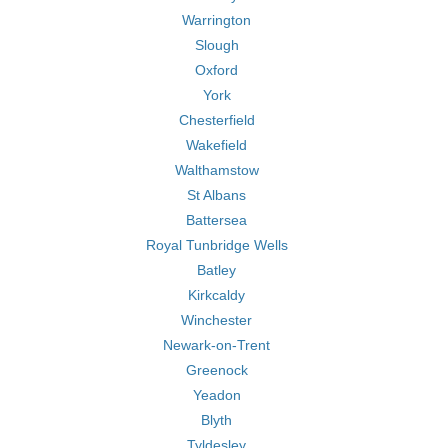
Warrington
Slough
Oxford
York
Chesterfield
Wakefield
Walthamstow
St Albans
Battersea
Royal Tunbridge Wells
Batley
Kirkcaldy
Winchester
Newark-on-Trent
Greenock
Yeadon
Blyth
Tyldesley