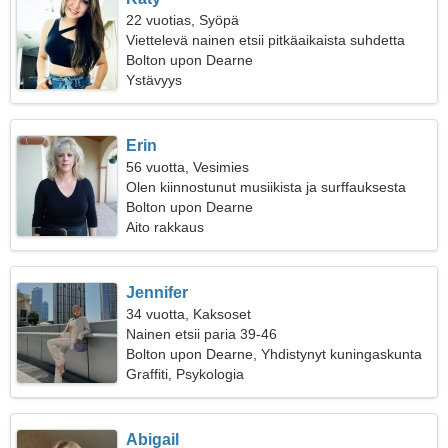
22 vuotias, Syöpä
Viettelevä nainen etsii pitkäaikaista suhdetta
Bolton upon Dearne
Ystävyys
Erin
56 vuotta, Vesimies
Olen kiinnostunut musiikista ja surffauksesta
Bolton upon Dearne
Aito rakkaus
Jennifer
34 vuotta, Kaksoset
Nainen etsii paria 39-46
Bolton upon Dearne, Yhdistynyt kuningaskunta
Graffiti, Psykologia
Abigail