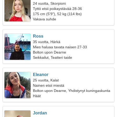
24 vuotta, Skorpioni
Tyttö etsii poikaystävää 28-36
175 cm (5'9"), 52 kg (114 lbs)
Vakava suhde
Ross
35 vuotta, Härkä
Mies haluaa tavata naisen 27-33
Bolton upon Dearne
Seikkailut, Teatteri taide
Eleanor
25 vuotta, Kalat
Nainen etsii miestä
Bolton upon Dearne, Yhdistynyt kuningaskunta
Häät
Jordan