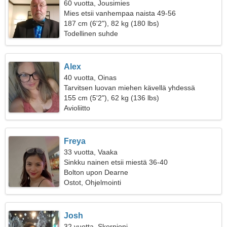
60 vuotta, Jousimies
Mies etsii vanhempaa naista 49-56
187 cm (6'2"), 82 kg (180 lbs)
Todellinen suhde
Alex
40 vuotta, Oinas
Tarvitsen luovan miehen kävellä yhdessä
155 cm (5'2"), 62 kg (136 lbs)
Avioliitto
Freya
33 vuotta, Vaaka
Sinkku nainen etsii miestä 36-40
Bolton upon Dearne
Ostot, Ohjelmointi
Josh
32 vuotta, Skorpioni