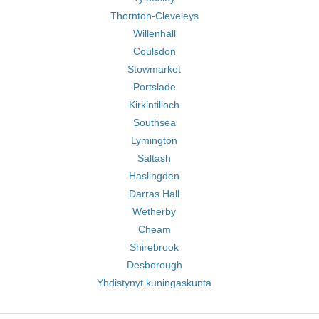
Thornton-Cleveleys
Willenhall
Coulsdon
Stowmarket
Portslade
Kirkintilloch
Southsea
Lymington
Saltash
Haslingden
Darras Hall
Wetherby
Cheam
Shirebrook
Desborough
Yhdistynyt kuningaskunta