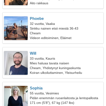
Aito rakkaus
Phoebe
32 vuotta, Vaaka
Sinkku nainen etsii miestä 36-43
Cheam
Videon editoiminen, Eläimet
Will
33 vuotta, Kauris
Mies haluaa tavata naisen
Cheam, Yhdistynyt kuningaskunta
Koiran ulkoiluttaminen, Yleisurheilu
Sophia
55 vuotta, Vesimies
Pidän enemmän ruoanlaitosta ja lentopallosta
171 cm (5'8"), 67 kg (147 lbs)