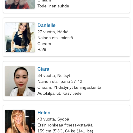
Cheam
Todellinen suhde
Danielle
27 vuotta, Härkä
Nainen etsii miestä
Cheam
Häät
Ciara
34 vuotta, Neitsyt
Nainen etsii paria 37-42
Cheam, Yhdistynyt kuningaskunta
Autokilpailut, Kasvitiede
Helen
43 vuotta, Syöpä
Etsin rohkeaa fitness-ystävää
159 cm (5'3"), 64 kg (141 lbs)