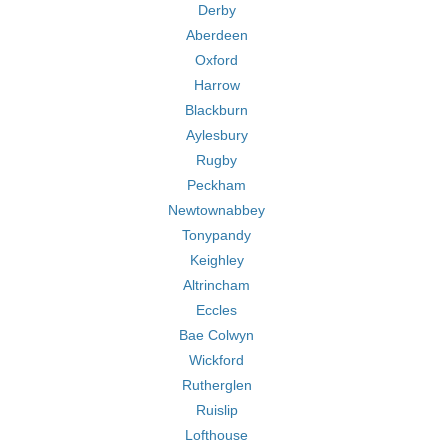
Derby
Aberdeen
Oxford
Harrow
Blackburn
Aylesbury
Rugby
Peckham
Newtownabbey
Tonypandy
Keighley
Altrincham
Eccles
Bae Colwyn
Wickford
Rutherglen
Ruislip
Lofthouse