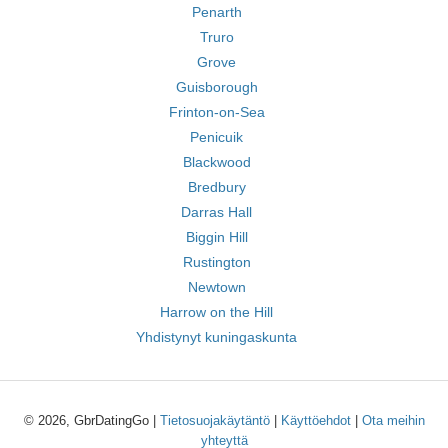
Penarth
Truro
Grove
Guisborough
Frinton-on-Sea
Penicuik
Blackwood
Bredbury
Darras Hall
Biggin Hill
Rustington
Newtown
Harrow on the Hill
Yhdistynyt kuningaskunta
© 2026, GbrDatingGo |
Tietosuojakäytäntö
|
Käyttöehdot
|
Ota meihin
yhteyttä