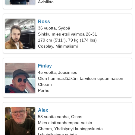
Avioliitto
Ross
36 vuotta, Syöpä
Sinkku mies etsii vaimoa 26-31
179 cm (5'11"), 79 kg (174 lbs)
Cosplay, Minimalismi
Finlay
45 vuotta, Jousimies
Olen hammaslääkäri, tarvitsen upean naisen
Cheam
Perhe
Alex
58 vuotta vanha, Oinas
Mies etsii vanhempaa naista
Cheam, Yhdistynyt kuningaskunta
Lyhytaikainen suhde