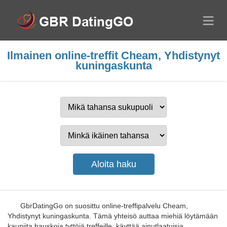
Ilmainen online-treffit Cheam, Yhdistynyt
kuningaskunta
GbrDatingGo on suosittu online-treffipalvelu Cheam,
Yhdistynyt kuningaskunta. Tämä yhteisö auttaa miehiä löytämään
kauniita hauskoja tyttöjä treffeille, käyttää ainutlaatuisia