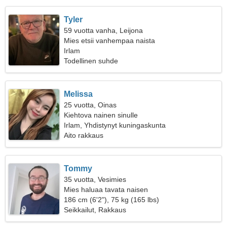
Tyler
59 vuotta vanha, Leijona
Mies etsii vanhempaa naista
Irlam
Todellinen suhde
Melissa
25 vuotta, Oinas
Kiehtova nainen sinulle
Irlam, Yhdistynyt kuningaskunta
Aito rakkaus
Tommy
35 vuotta, Vesimies
Mies haluaa tavata naisen
186 cm (6'2"), 75 kg (165 lbs)
Seikkailut, Rakkaus