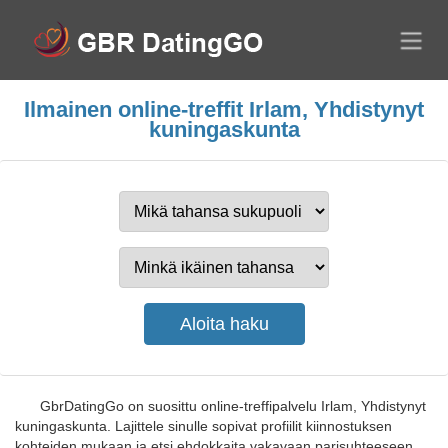
Ilmainen online-treffit Irlam, Yhdistynyt
kuningaskunta
GbrDatingGo on suosittu online-treffipalvelu Irlam, Yhdistynyt
kuningaskunta. Lajittele sinulle sopivat profiilit kiinnostuksen
kohteiden mukaan ja etsi ehdokkaita vakavaan parisuhteeseen