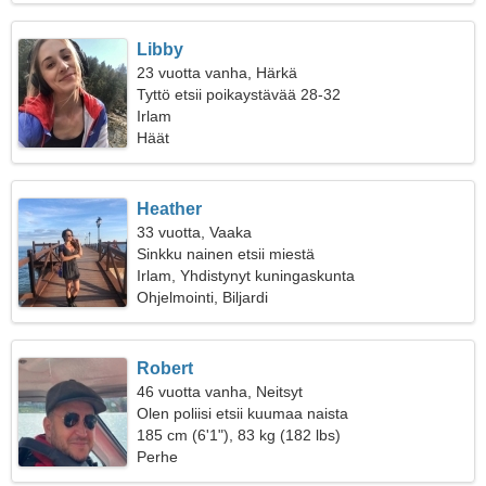
Libby
23 vuotta vanha, Härkä
Tyttö etsii poikaystävää 28-32
Irlam
Häät
Heather
33 vuotta, Vaaka
Sinkku nainen etsii miestä
Irlam, Yhdistynyt kuningaskunta
Ohjelmointi, Biljardi
Robert
46 vuotta vanha, Neitsyt
Olen poliisi etsii kuumaa naista
185 cm (6'1"), 83 kg (182 lbs)
Perhe