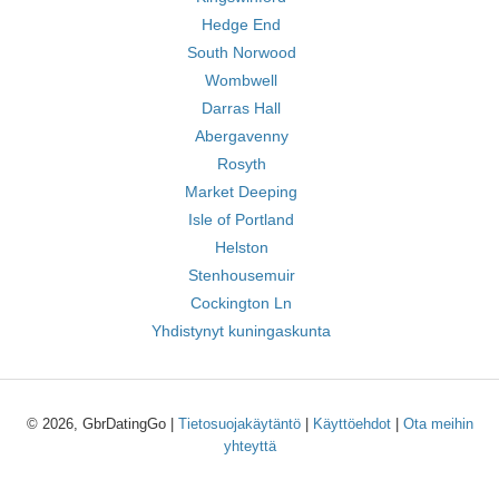
Hedge End
South Norwood
Wombwell
Darras Hall
Abergavenny
Rosyth
Market Deeping
Isle of Portland
Helston
Stenhousemuir
Cockington Ln
Yhdistynyt kuningaskunta
© 2026, GbrDatingGo |
Tietosuojakäytäntö
|
Käyttöehdot
|
Ota meihin
yhteyttä