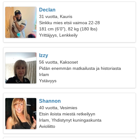
Declan
31 vuotta, Kauris
Sinkku mies etsii vaimoa 22-28
181 cm (6'0"), 82 kg (180 lbs)
Yrittäjyys, Lenkkeily
Izzy
56 vuotta, Kaksoset
Pidän enemmän matkailusta ja historiasta
Irlam
Ystävyys
Shannon
40 vuotta, Vesimies
Etsin iloista miestä retkeilyyn
Irlam, Yhdistynyt kuningaskunta
Avioliitto