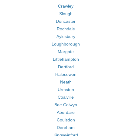
Crawley
Slough
Doncaster
Rochdale
Aylesbury
Loughborough
Margate
Littlehampton
Dartford
Halesowen
Neath
Urmston
Coalville
Bae Colwyn
Aberdare
Coulsdon
Dereham
Kingswinford