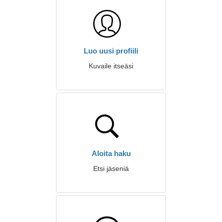
Luo uusi profiili
Kuvaile itseäsi
Aloita haku
Etsi jäseniä