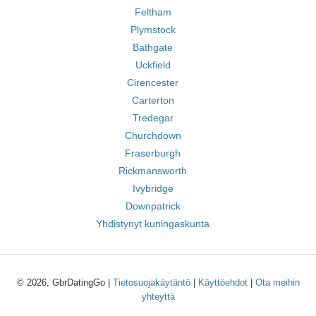
Feltham
Plymstock
Bathgate
Uckfield
Cirencester
Carterton
Tredegar
Churchdown
Fraserburgh
Rickmansworth
Ivybridge
Downpatrick
Yhdistynyt kuningaskunta
© 2026, GbrDatingGo |
Tietosuojakäytäntö
|
Käyttöehdot
|
Ota meihin
yhteyttä