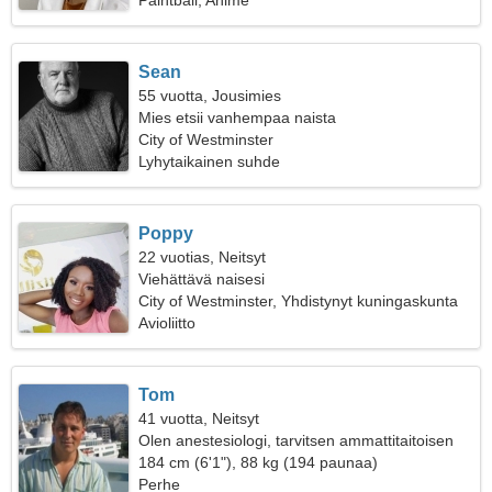
Paintball, Anime
Sean
55 vuotta, Jousimies
Mies etsii vanhempaa naista
City of Westminster
Lyhytaikainen suhde
Poppy
22 vuotias, Neitsyt
Viehättävä naisesi
City of Westminster, Yhdistynyt kuningaskunta
Avioliitto
Tom
41 vuotta, Neitsyt
Olen anestesiologi, tarvitsen ammattitaitoisen
naisen
184 cm (6'1"), 88 kg (194 paunaa)
Perhe