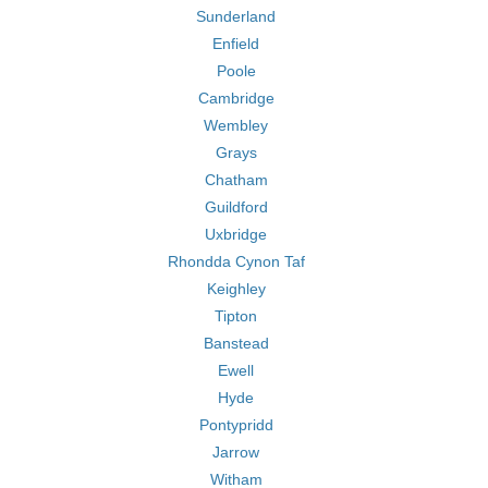
Sunderland
Enfield
Poole
Cambridge
Wembley
Grays
Chatham
Guildford
Uxbridge
Rhondda Cynon Taf
Keighley
Tipton
Banstead
Ewell
Hyde
Pontypridd
Jarrow
Witham