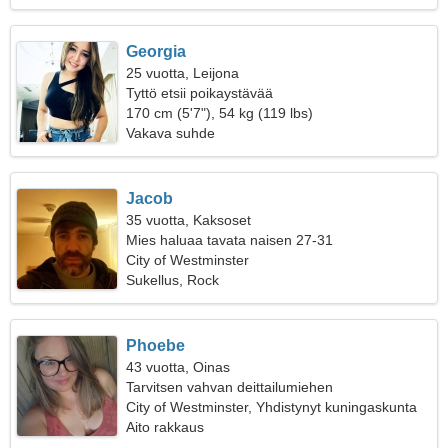
Georgia
25 vuotta, Leijona
Tyttö etsii poikaystävää
170 cm (5'7"), 54 kg (119 lbs)
Vakava suhde
Jacob
35 vuotta, Kaksoset
Mies haluaa tavata naisen 27-31
City of Westminster
Sukellus, Rock
Phoebe
43 vuotta, Oinas
Tarvitsen vahvan deittailumiehen
City of Westminster, Yhdistynyt kuningaskunta
Aito rakkaus