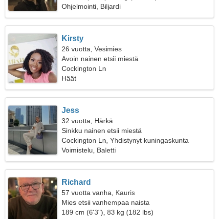
Ohjelmointi, Biljardi
Kirsty
26 vuotta, Vesimies
Avoin nainen etsii miestä
Cockington Ln
Häät
Jess
32 vuotta, Härkä
Sinkku nainen etsii miestä
Cockington Ln, Yhdistynyt kuningaskunta
Voimistelu, Baletti
Richard
57 vuotta vanha, Kauris
Mies etsii vanhempaa naista
189 cm (6'3"), 83 kg (182 lbs)