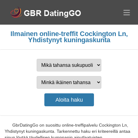
Ilmainen online-treffit Cockington Ln,
Yhdistynyt kuningaskunta
GbrDatingGo on suosittu online-treffipalvelu Cockington Ln,
Yhdistynyt kuningaskunta. Tarkennettu haku eri kriteereillä antaa
sinun löytää täydellisen kumppanin ainutlaatuisten