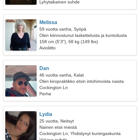
Lyhytaikainen suhde
Melissa
59 vuotta vanha, Syöpä
Olen kiinnostunut laskettelusta ja kuntoilusta
158 cm (5'3"), 68 kg (149 lbs)
Avioliitto
Dan
46 vuotta vanha, Kalat
Olen kiropraktikko etsin intohimoista naista
Cockington Ln
Perhe
Lydia
25 vuotta, Neitsyt
Nainen etsii miestä
Cockington Ln, Yhdistynyt kuningaskunta
Vakava suhde