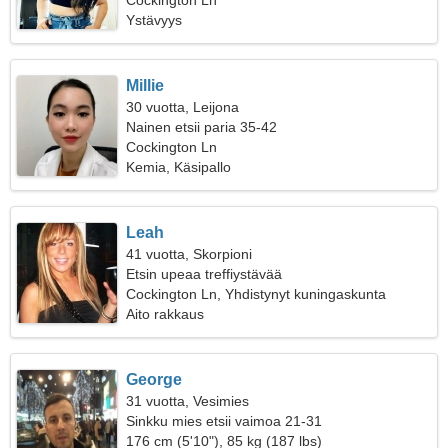
Cockington Ln
Ystävyys
Millie
30 vuotta, Leijona
Nainen etsii paria 35-42
Cockington Ln
Kemia, Käsipallo
Leah
41 vuotta, Skorpioni
Etsin upeaa treffiystävää
Cockington Ln, Yhdistynyt kuningaskunta
Aito rakkaus
George
31 vuotta, Vesimies
Sinkku mies etsii vaimoa 21-31
176 cm (5'10"), 85 kg (187 lbs)