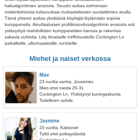
hakualgoritmien ansiosta. Sivusto auttaa solmimaan
mielenkiintoisia tuttavuuksia mukautettavien suodattimien avulla.
Tämä yhteisö auttaa yksittäisiä käyttäjiä löytämään sopivia
kumppaneita. Ainutlaatuisen profiilinsovitusalgoritmin ansiosta voit
ystävystyä mahdollisten kumppaneiden kanssa ja rakentaa
vakavia suhteita. Liity ilmaiselle treffisivustolle Cockington Ln
paikallisille, ulkomaalaisille, turisteille.
Miehet ja naiset verkossa
Max
23 vuotta vanha, Jousimies
Mies etsii naista 25-31
Cockington Ln, Yhdistynyt kuningaskunta
Todellinen suhde
Jasmine
24 vuotta, Kaksoset
Tyttö etsii poikaystävää