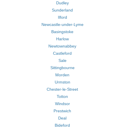
Dudley
Sunderland
Ilford
Newcastle-under-Lyme
Basingstoke
Harlow
Newtownabbey
Castleford
Sale
Sittingbourne
Morden
Urmston
Chester-le-Street
Totton
Windsor
Prestwich
Deal
Bideford