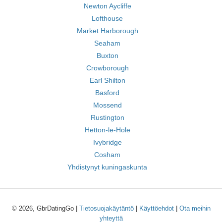
Newton Aycliffe
Lofthouse
Market Harborough
Seaham
Buxton
Crowborough
Earl Shilton
Basford
Mossend
Rustington
Hetton-le-Hole
Ivybridge
Cosham
Yhdistynyt kuningaskunta
© 2026, GbrDatingGo |
Tietosuojakäytäntö
|
Käyttöehdot
|
Ota meihin
yhteyttä