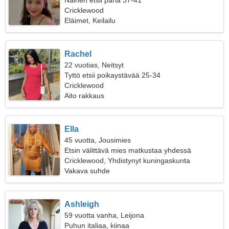
Nainen etsii paria 37-41
Cricklewood
Eläimet, Keilailu
Rachel
22 vuotias, Neitsyt
Tyttö etsii poikaystävää 25-34
Cricklewood
Aito rakkaus
Ella
45 vuotta, Jousimies
Etsin välittävä mies matkustaa yhdessä
Cricklewood, Yhdistynyt kuningaskunta
Vakava suhde
Ashleigh
59 vuotta vanha, Leijona
Puhun italiaa, kiinaa