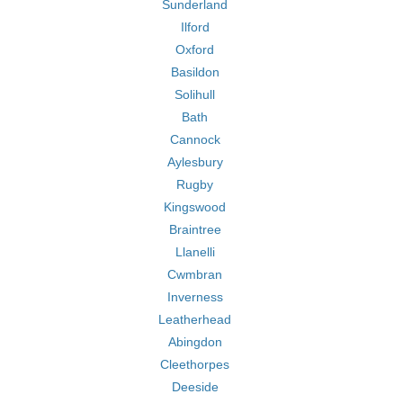
Sunderland
Ilford
Oxford
Basildon
Solihull
Bath
Cannock
Aylesbury
Rugby
Kingswood
Braintree
Llanelli
Cwmbran
Inverness
Leatherhead
Abingdon
Cleethorpes
Deeside