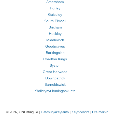
Amersham
Horley
Guiseley
South Elmsall
Brixham
Hockley
Middlewich
Goodmayes
Barkingside
Charlton Kings
Syston
Great Harwood
Downpatrick
Barnoldswick
Yhdistynyt kuningaskunta
© 2026, GbrDatingGo |
Tietosuojakäytäntö
|
Käyttöehdot
|
Ota meihin