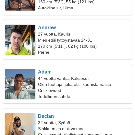
160 cm (5'3"), 55 kg (121 lbs)
Autokilpailut, Uima
Andrew
27 vuotta, Kauris
Mies etsii tyttöystävää 24-31
179 cm (5'11"), 82 kg (180 lbs)
Perhe
Adam
44 vuotta vanha, Kaksoset
Olen tuottaja, joka etsii kaunista naista
Cricklewood
Todellinen suhde
Declan
32 vuotta, Syöpä
Sinkku mies etsii vaimoa
Cricklewood, Yhdistynyt kuningaskunta