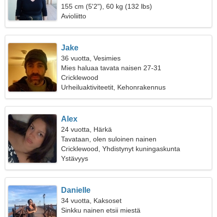
155 cm (5'2"), 60 kg (132 lbs)
Avioliitto
Jake
36 vuotta, Vesimies
Mies haluaa tavata naisen 27-31
Cricklewood
Urheiluaktiviteetit, Kehonrakennus
Alex
24 vuotta, Härkä
Tavataan, olen suloinen nainen
Cricklewood, Yhdistynyt kuningaskunta
Ystävyys
Danielle
34 vuotta, Kaksoset
Sinkku nainen etsii miestä