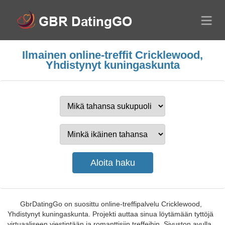
Ilmainen online-treffit Cricklewood,
Yhdistynyt kuningaskunta
GbrDatingGo on suosittu online-treffipalvelu Cricklewood,
Yhdistynyt kuningaskunta. Projekti auttaa sinua löytämään tyttöjä
virtuaaliseen viestintään ja romanttisiin treffeihin. Sivuston avulla