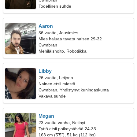
Cwmbran
Todellinen suhde
Aaron
36 vuotta, Jousimies
Mies haluaa tavata naisen 29-32
Cwmbran
Mehiläishoito, Robotiikka
Libby
26 vuotta, Leijona
Nainen etsii miestä
Cwmbran, Yhdistynyt kuningaskunta
Vakava suhde
Megan
23 vuotta vanha, Neitsyt
Tyttö etsii poikaystävää 24-33
163 cm (5'5"), 51 kg (112 lbs)