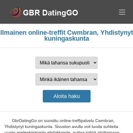
Ilmainen online-treffit Cwmbran, Yhdistynyt
kuningaskunta
GbrDatingGo on suosittu online-treffipalvelu Cwmbran,
Yhdistynyt kuningaskunta. Sivuston avulla voit luoda suhteita
uusiin mielenkiintoisiin ehdokkaisiin, auttaa tyttöä aloittamaan