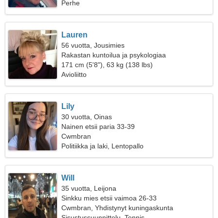
Perhe
Lauren
56 vuotta, Jousimies
Rakastan kuntoilua ja psykologiaa
171 cm (5'8"), 63 kg (138 lbs)
Avioliitto
Lily
30 vuotta, Oinas
Nainen etsii paria 33-39
Cwmbran
Politiikka ja laki, Lentopallo
Will
35 vuotta, Leijona
Sinkku mies etsii vaimoa 26-33
Cwmbran, Yhdistynyt kuningaskunta
Sisustussuunnittelu, Tennis