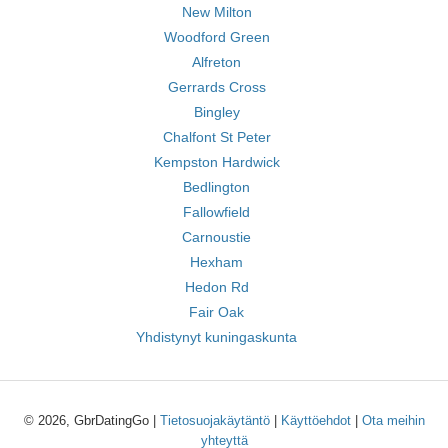
New Milton
Woodford Green
Alfreton
Gerrards Cross
Bingley
Chalfont St Peter
Kempston Hardwick
Bedlington
Fallowfield
Carnoustie
Hexham
Hedon Rd
Fair Oak
Yhdistynyt kuningaskunta
© 2026, GbrDatingGo |
Tietosuojakäytäntö
|
Käyttöehdot
|
Ota meihin
yhteyttä