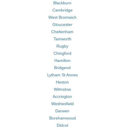
Blackburn
Cambridge
West Bromwich
Gloucester
Cheltenham
Tamworth
Rugby
Chingford
Hamilton
Bridgend
Lytham St Annes
Heston
Wilmslow
Accrington
Wednesfield
Darwen
Borehamwood
Didcot