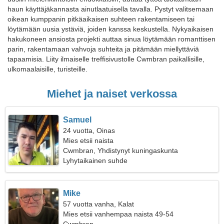
haun käyttäjäkannasta ainutlaatuisella tavalla. Pystyt valitsemaan
oikean kumppanin pitkäaikaisen suhteen rakentamiseen tai
löytämään uusia ystäviä, joiden kanssa keskustella. Nykyaikaisen
hakukoneen ansiosta projekti auttaa sinua löytämään romanttisen
parin, rakentamaan vahvoja suhteita ja pitämään miellyttäviä
tapaamisia. Liity ilmaiselle treffisivustolle Cwmbran paikallisille,
ulkomaalaisille, turisteille.
Miehet ja naiset verkossa
Samuel
24 vuotta, Oinas
Mies etsii naista
Cwmbran, Yhdistynyt kuningaskunta
Lyhytaikainen suhde
Mike
57 vuotta vanha, Kalat
Mies etsii vanhempaa naista 49-54