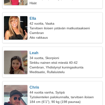
Häät
Ella
42 vuotta, Vaaka
Tarvitsen iloisen ystävän matkustaakseni
yhdessä
Cwmbran
Aito rakkaus
Leah
34 vuotta, Skorpioni
Sinkku nainen etsii miestä 40-42
Cwmbran, Yhdistynyt kuningaskunta
Meditaatio, Rullaluistelu
Chris
44 vuotta vanha, Syöpä
Työskentelen palokunnalla, tarvitsen iloisen
naisen
184 cm (6'1"), 90 kg (198 paunaa)