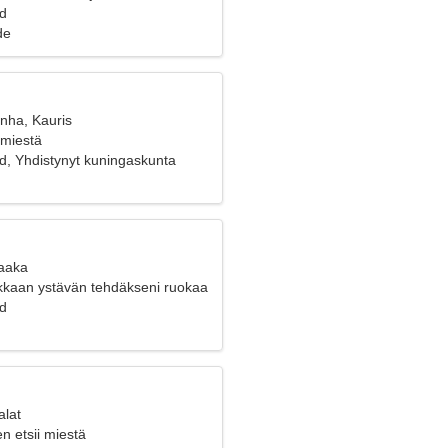
d
de
anha, Kauris
 miestä
, Yhdistynyt kuningaskunta
Vaaka
akkaan ystävän tehdäkseni ruokaa
d
alat
n etsii miestä