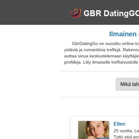
Ilmainen 
GbrDatingGo on suosittu online-tr
ystäviä ja romanttisia treffejä. Rakenna
auttaa sinua keskustelemaan käyttäjie
profiileja. Liity ilmaiselle treffisivustol
Ellen
25 vuotta, Le
Tyttö etsii p