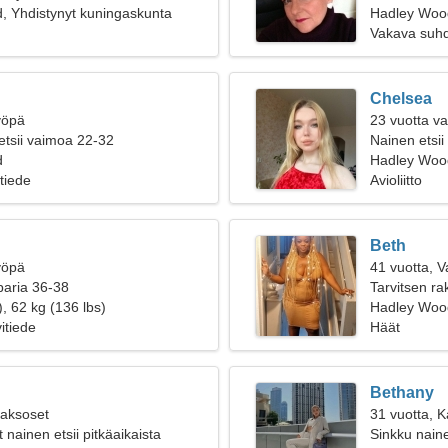
, Yhdistynyt kuningaskunta
Hadley Woo
Vakava suh
Chelsea
yöpä
23 vuotta v
etsii vaimoa 22-32
Nainen etsii
d
Hadley Wood
tiede
Avioliitto
Beth
yöpä
41 vuotta, 
paria 36-38
Tarvitsen r
, 62 kg (136 lbs)
yhdessä
Hadley Woo
itiede
Häät
Bethany
Kaksoset
31 vuotta, K
nainen etsii pitkäaikaista
Sinkku naine