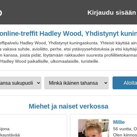
Kirjaudu sisään
online-treffit Hadley Wood, Yhdistynyt kun
effipalvelu Hadley Wood, Yhdistynyt kuningaskunta. Yhteisö käyttää ain
 vakava suhde, avioliitto, perhe, etsi ystävyysehdotuksia ja etsi käyttäji
n kanssa, joista pidät, löytämään rakkauden suuresta profiilitietokan
le Hadley Wood paikallisille, ulkomaalaisille, turisteille.
Miehet ja naiset verkossa
Millie
ijona
56 vuotta, O
oikaystävää
Olen kiinnos