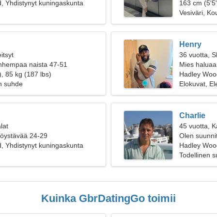
, Yhdistynyt kuningaskunta
163 cm (5'5"
Vesiväri, Ko
Henry
itsyt
36 vuotta, S
anhempaa naista 47-51
Mies haluaa
, 85 kg (187 lbs)
Hadley Woo
n suhde
Elokuvat, El
Charlie
lat
45 vuotta, 
ttöystävää 24-29
Olen suunnitt
, Yhdistynyt kuningaskunta
naista
Hadley Wood
Todellinen 
Kuinka GbrDatingGo toimii