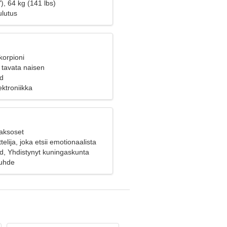
), 64 kg (141 lbs)
ulutus
korpioni
 tavata naisen
d
ektroniikka
Kaksoset
elija, joka etsii emotionaalista
, Yhdistynyt kuningaskunta
suhde