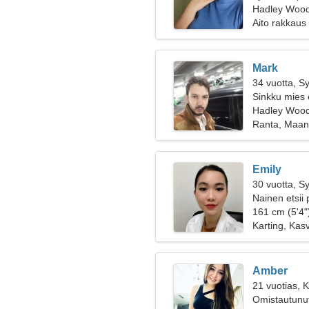
Hadley Wood
Aito rakkaus
Mark
34 vuotta, S
Sinkku mies 
Hadley Woo
Ranta, Maan
Emily
30 vuotta, S
Nainen etsii 
161 cm (5'4")
Karting, Kasv
Amber
21 vuotias, 
Omistautunut 