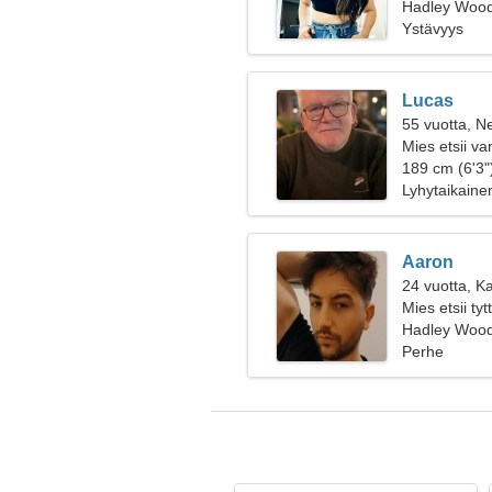
suhdetta
Hadley Wood
Ystävyys
Lucas
55 vuotta, Ne
Mies etsii v
189 cm (6'3")
Lyhytaikaine
Aaron
24 vuotta, Ka
Mies etsii ty
Hadley Wood
Perhe