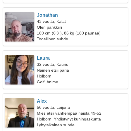
Jonathan
43 vuotta, Kalat
Olen pankkiiri
189 cm (6'3"), 86 kg (189 paunaa)
Todellinen suhde
Laura
32 vuotta, Kauris
Nainen etsii paria
Holborn
Golf, Anime
Alex
56 vuotta, Leijona
Mies etsii vanhempaa naista 49-52
Holborn, Yhdistynyt kuningaskunta
Lyhytaikainen suhde