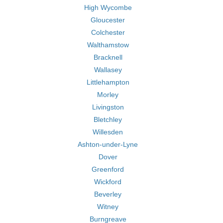
High Wycombe
Gloucester
Colchester
Walthamstow
Bracknell
Wallasey
Littlehampton
Morley
Livingston
Bletchley
Willesden
Ashton-under-Lyne
Dover
Greenford
Wickford
Beverley
Witney
Burngreave