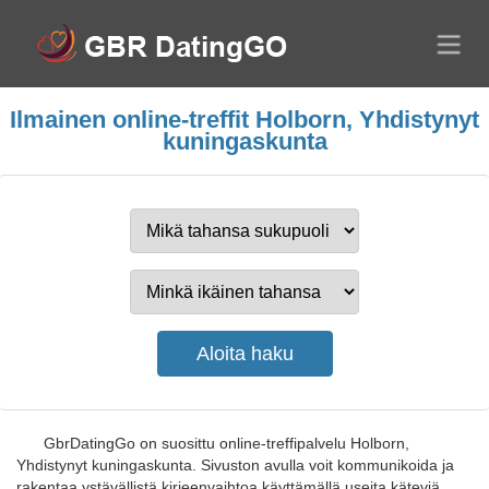
Ilmainen online-treffit Holborn, Yhdistynyt
kuningaskunta
GbrDatingGo on suosittu online-treffipalvelu Holborn,
Yhdistynyt kuningaskunta. Sivuston avulla voit kommunikoida ja
rakentaa ystävällistä kirjeenvaihtoa käyttämällä useita käteviä