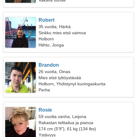
Vakava suhde
Robert
35 vuotta, Härkä
Sinkku mies etsii vaimoa
Holborn
Hiihto, Jooga
Brandon
26 vuotta, Oinas
Mies etsii tyttöystävää
Holborn, Yhdistynyt kuningaskunta
Perhe
Rosie
59 vuotta vanha, Leijona
Rakastan telttailua ja pianoa
174 cm (5'9"), 61 kg (134 lbs)
Ystävyys