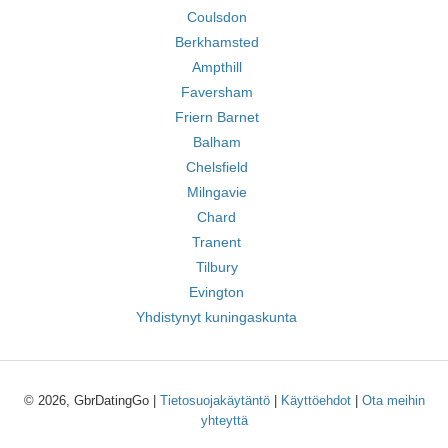
Coulsdon
Berkhamsted
Ampthill
Faversham
Friern Barnet
Balham
Chelsfield
Milngavie
Chard
Tranent
Tilbury
Evington
Yhdistynyt kuningaskunta
© 2026, GbrDatingGo |
Tietosuojakäytäntö
|
Käyttöehdot
|
Ota meihin
yhteyttä