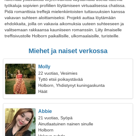
työkaluja sopivien profiilien löytämiseen virtuaalisessa chatissa.
Pidä romanttisia treffejä mielenkiintoisten tuttavuuksien kanssa
vakavan suhteen aloittamiseksi. Projekti auttaa löytämään
ehdokkaita, joilla on vakavia aikomuksia uuteen suhteeseen ja
valitsemaan rakkaansa kauniiseen romanssiin. Liity ilmaiselle
treffisivustolle Holborn paikallisille, ulkomaalaisille, turisteille.
Miehet ja naiset verkossa
Molly
22 vuotias, Vesimies
Tyttö etsii poikaystävää
Holborn, Yhdistynyt kuningaskunta
Häät
Abbie
21 vuotias, Syöpä
Ainutlaatuinen nainen sinulle
Holborn