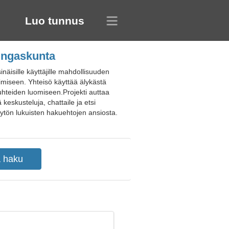
Luo tunnus
ningaskunta
äisille käyttäjille mahdollisuuden
tsimiseen. Yhteisö käyttää älykästä
suhteiden luomiseen.Projekti auttaa
keskusteluja, chattaile ja etsi
tytön lukuisten hakuehtojen ansiosta.