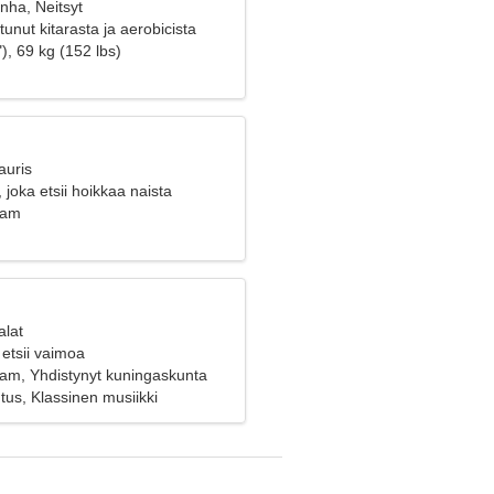
nha, Neitsyt
tunut kitarasta ja aerobicista
), 69 kg (152 lbs)
auris
 joka etsii hoikkaa naista
ham
alat
etsii vaimoa
am, Yhdistynyt kuningaskunta
tus, Klassinen musiikki