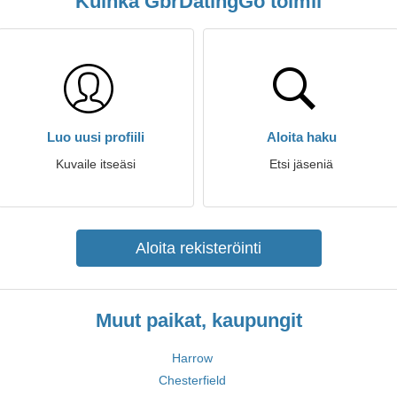
Kuinka GbrDatingGo toimii
Luo uusi profiili
Aloita haku
Kuvaile itseäsi
Etsi jäseniä
Aloita rekisteröinti
Muut paikat, kaupungit
Harrow
Chesterfield