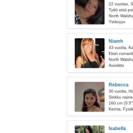
22 vuotias, S
Tyttö etsii p
North Walsha
Ystävyys
Niamh
43 vuotta, K
Etsin romantt
North Wals
Avioliitto
Rebecca
30 vuotta, H
Sinkku nainen
160 cm (5'3")
Kemia, Fysii
Isabella