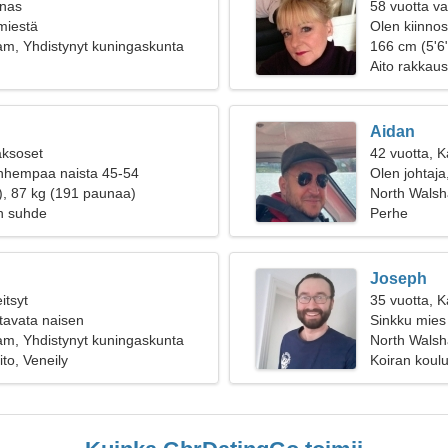
inas
58 vuotta va
 miestä
Olen kiinnos
m, Yhdistynyt kuningaskunta
166 cm (5'6"
Aito rakkaus
Aidan
aksoset
42 vuotta, K
anhempaa naista 45-54
Olen johtaja,
), 87 kg (191 paunaa)
North Wals
n suhde
Perhe
Joseph
itsyt
35 vuotta, K
tavata naisen
Sinkku mies 
m, Yhdistynyt kuningaskunta
North Walsh
to, Veneily
Koiran koulu