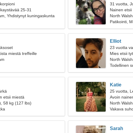
korpioni
31 vuotta, J
oikaystävää 25-31
Nainen etsii
m, Yhdistynyt kuningaskunta
North Wals
Patikointi, 
Elliot
aksoset
23 vuotta v
ista miestä treffeille
Mies etsii t
ham
North Walsh
Todellinen 
Katie
ärkä
25 vuotta, L
 etsii miestä
Avoin nainen
, 58 kg (127 lbs)
North Wals
kka
Vakava suh
Sarah