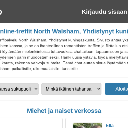
Kirjaudu sisään
nline-treffit North Walsham, Yhdistynyt ku
ffipalvelu North Walsham, Yhdistynyt kuningaskunta. Sivusto antaa yksin
sten kanssa, ja se on ihanteellinen romanttisten treffien ja flirttailun e
äjiä löytämään mielenkiintoisia tuttavuuksia chattailuun, tapaamiseen ja 
dellisen parin muodostamiseksi. Hanki uusia ystäviä, löydä miellyttäviä 
in kautta, rakenna vahvoja suhteita. Tämä chat auttaa sinua löytämään 
lsham paikallisille, ulkomaalaisille, turisteille.
Miehet ja naiset verkossa
Ella