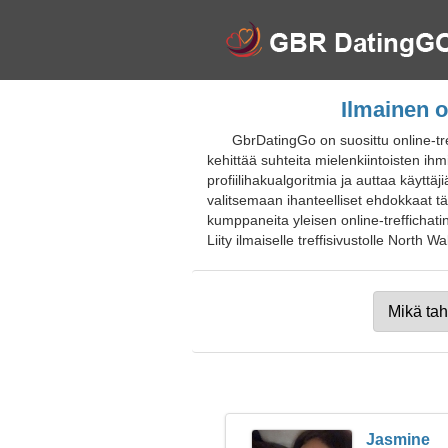
Ilmainen o
GbrDatingGo on suosittu online-tre
kehittää suhteita mielenkiintoisten ihmi
profiilihakualgoritmia ja auttaa käytt
valitsemaan ihanteelliset ehdokkaat täy
kumppaneita yleisen online-treffichat
Liity ilmaiselle treffisivustolle North Wa
Jasmine