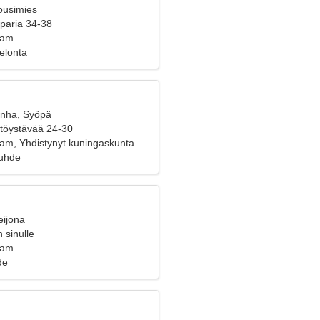
ousimies
 paria 34-38
ham
Melonta
anha, Syöpä
yttöystävää 24-30
am, Yhdistynyt kuningaskunta
suhde
eijona
 sinulle
ham
de