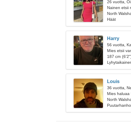
26 vuotta, O
Nainen etsii
North Walsha
Häät
Harry
56 vuotta, K
Mies etsii v
187 cm (6'2"
Lyhytaikaine
Louis
36 vuotta, Ne
Mies haluaa 
North Walsha
Puutarhanhoi