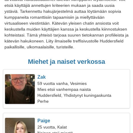
etsiä käyttäjiä annettujen kriteerien mukaan ja saada uusia
ystäviä. Tarkennettu hakujärjestelmä auttaa löytämään sopivia
kumppaneita romanttisiin tapaamisiin ja miellyttävään
virtuaaliseen viestintään. Kätevän yleisen chatin ansiosta voit
keskustella muiden käyttäjien kanssa ja keskustella kiinnostuksen
kohteistasi. Tämä yhteisö tarjoaa suuren tietokannan profiileista ja
kätevän hakukoneen. Liity ilmaiselle treffisivustolle Huddersfield
paikallisille, ulkomaalaisille, turisteille.
Miehet ja naiset verkossa
Zak
59 vuotta vanha, Vesimies
Mies etsii vanhempaa naista
Huddersfield, Yhdistynyt kuningaskunta
Perhe
Paige
25 vuotta, Kalat