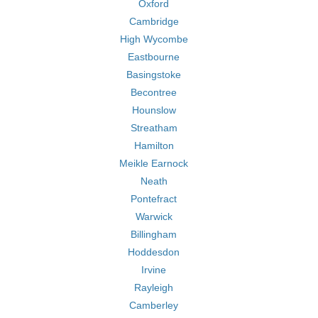
Oxford
Cambridge
High Wycombe
Eastbourne
Basingstoke
Becontree
Hounslow
Streatham
Hamilton
Meikle Earnock
Neath
Pontefract
Warwick
Billingham
Hoddesdon
Irvine
Rayleigh
Camberley