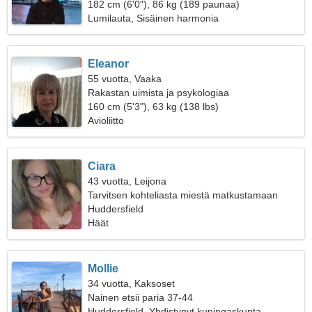
182 cm (6'0"), 86 kg (189 paunaa)
Lumilauta, Sisäinen harmonia
Eleanor
55 vuotta, Vaaka
Rakastan uimista ja psykologiaa
160 cm (5'3"), 63 kg (138 lbs)
Avioliitto
Ciara
43 vuotta, Leijona
Tarvitsen kohteliasta miestä matkustamaan
Huddersfield
Häät
Mollie
34 vuotta, Kaksoset
Nainen etsii paria 37-44
Huddersfield, Yhdistynyt kuningaskunta