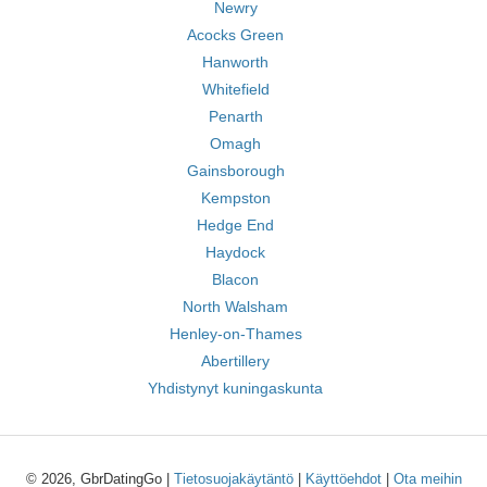
Newry
Acocks Green
Hanworth
Whitefield
Penarth
Omagh
Gainsborough
Kempston
Hedge End
Haydock
Blacon
North Walsham
Henley-on-Thames
Abertillery
Yhdistynyt kuningaskunta
© 2026, GbrDatingGo |
Tietosuojakäytäntö
|
Käyttöehdot
|
Ota meihin