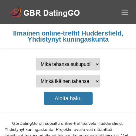
Ilmainen online-treffit Huddersfield,
Yhdistynyt kuningaskunta
GbrDatingGo on suosittu online-treffipalvelu Huddersfield,
Yhdistynyt kuningaskunta. Projektin avulla voit määrittää
tarvittavat hakusuodattimet tulevan kumppanin löytämiseksi. Voit