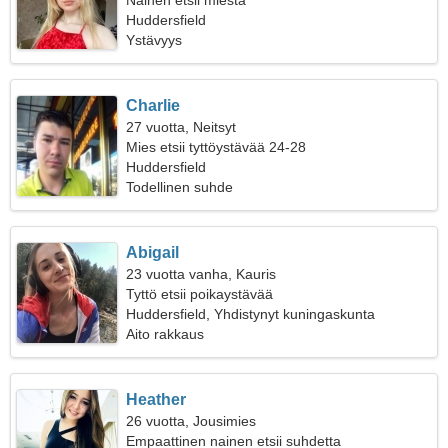
Nainen etsii miestä
Huddersfield
Ystävyys
Charlie
27 vuotta, Neitsyt
Mies etsii tyttöystävää 24-28
Huddersfield
Todellinen suhde
Abigail
23 vuotta vanha, Kauris
Tyttö etsii poikaystävää
Huddersfield, Yhdistynyt kuningaskunta
Aito rakkaus
Heather
26 vuotta, Jousimies
Empaattinen nainen etsii suhdetta