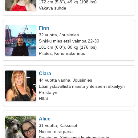
172 cm (5'8"), 49 kg (108 lbs)
Vakava suhde
Finn
32 vuotta, Jousimies
Sinkku mies etsii vaimoa 22-30
181 cm (6'0"), 80 kg (176 lbs)
Pilates, Kehonrakennus
Ciara
44 vuotta vanha, Jousimies
Etsin ystävällistä miestä yhteiseen retkeilyyn
Prestatyn
Häät
Alice
31 vuotta, Kaksoset
Nainen etsii paria
Prestatyn, Yhdistynyt kuningaskunta