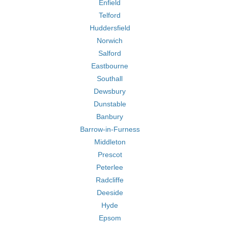
Enfield
Telford
Huddersfield
Norwich
Salford
Eastbourne
Southall
Dewsbury
Dunstable
Banbury
Barrow-in-Furness
Middleton
Prescot
Peterlee
Radcliffe
Deeside
Hyde
Epsom