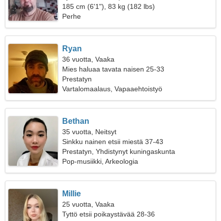
poikkeuksellisen naisen
185 cm (6'1"), 83 kg (182 lbs)
Perhe
Ryan
36 vuotta, Vaaka
Mies haluaa tavata naisen 25-33
Prestatyn
Vartalomaalaus, Vapaaehtoistyö
Bethan
35 vuotta, Neitsyt
Sinkku nainen etsii miestä 37-43
Prestatyn, Yhdistynyt kuningaskunta
Pop-musiikki, Arkeologia
Millie
25 vuotta, Vaaka
Tyttö etsii poikaystävää 28-36