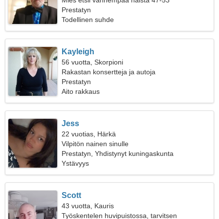
Mies etsii vanhempaa naista 47-53
Prestatyn
Todellinen suhde
Kayleigh
56 vuotta, Skorpioni
Rakastan konsertteja ja autoja
Prestatyn
Aito rakkaus
Jess
22 vuotias, Härkä
Vilpitön nainen sinulle
Prestatyn, Yhdistynyt kuningaskunta
Ystävyys
Scott
43 vuotta, Kauris
Työskentelen huvipuistossa, tarvitsen