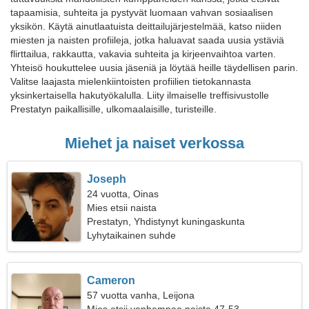
tapaamisia, suhteita ja pystyvät luomaan vahvan sosiaalisen
yksikön. Käytä ainutlaatuista deittailujärjestelmää, katso niiden
miesten ja naisten profiileja, jotka haluavat saada uusia ystäviä
flirttailua, rakkautta, vakavia suhteita ja kirjeenvaihtoa varten.
Yhteisö houkuttelee uusia jäseniä ja löytää heille täydellisen parin.
Valitse laajasta mielenkiintoisten profiilien tietokannasta
yksinkertaisella hakutyökalulla. Liity ilmaiselle treffisivustolle
Prestatyn paikallisille, ulkomaalaisille, turisteille.
Miehet ja naiset verkossa
Joseph
24 vuotta, Oinas
Mies etsii naista
Prestatyn, Yhdistynyt kuningaskunta
Lyhytaikainen suhde
Cameron
57 vuotta vanha, Leijona