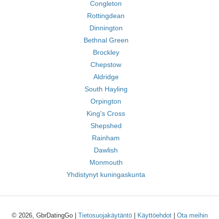
Congleton
Rottingdean
Dinnington
Bethnal Green
Brockley
Chepstow
Aldridge
South Hayling
Orpington
King's Cross
Shepshed
Rainham
Dawlish
Monmouth
Yhdistynyt kuningaskunta
© 2026, GbrDatingGo |
Tietosuojakäytäntö
|
Käyttöehdot
|
Ota meihin