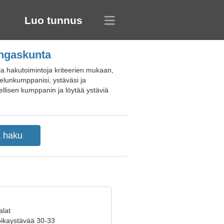
Luo tunnus
ingaskunta
ja hakutoimintoja kriteerien mukaan,
sielunkumppanisi, ystäväsi ja
teellisen kumppanin ja löytää ystäviä
alat
poikaystävää 30-33