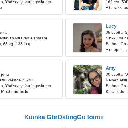
n, Yhdistynyt kuningaskunta
162 cm (5'4"
e
Aito rakkaus
Lucy
ärkä
35 vuotta, 
kastavan ystävän elämääni
Sinkku naine
, 63 kg (138 lbs)
Bethnal Gre
Videopelit, 
Amy
ijona
30 vuotta, O
etsii vaimoa 25-30
Nainen etsii
n, Yhdistynyt kuningaskunta
Bethnal Gre
 Moottoriurheilu
Kasvitiede, 
Kuinka GbrDatingGo toimii