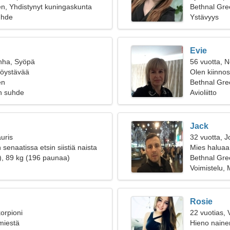
n, Yhdistynyt kuningaskunta
Bethnal Gre
uhde
Ystävyys
Evie
nha, Syöpä
56 vuotta, N
ttöystävää
Olen kiinnost
en
Bethnal Gre
n suhde
Avioliitto
Jack
uris
32 vuotta, J
senaatissa etsin siistiä naista
Mies haluaa
), 89 kg (196 paunaa)
Bethnal Gre
Voimistelu,
Rosie
orpioni
22 vuotias, 
 miestä
Hieno naine