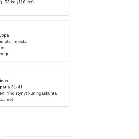
), 53 kg (116 lbs)
Syöpä
n etsii miestä
en
Jooga
inas
 paria 31-41
en, Yhdistynyt kuningaskunta
Eläimet