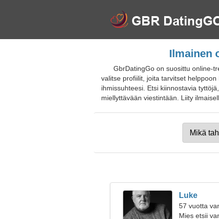
Ilmainen 
GbrDatingGo on suosittu online-tr
valitse profiilit, joita tarvitset help
ihmissuhteesi. Etsi kiinnostavia tyttöjä
miellyttävään viestintään. Liity ilmaisell
Luke
57 vuotta va
Mies etsii v