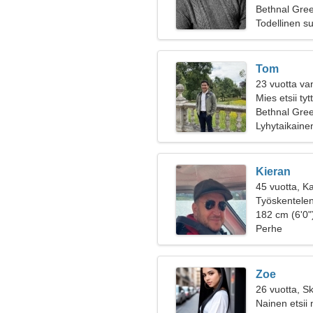
Bethnal Gree
Todellinen s
Tom
23 vuotta va
Mies etsii ty
Bethnal Gre
Lyhytaikaine
Kieran
45 vuotta, Ka
Työskentelen 
182 cm (6'0"
Perhe
Zoe
26 vuotta, Sk
Nainen etsii