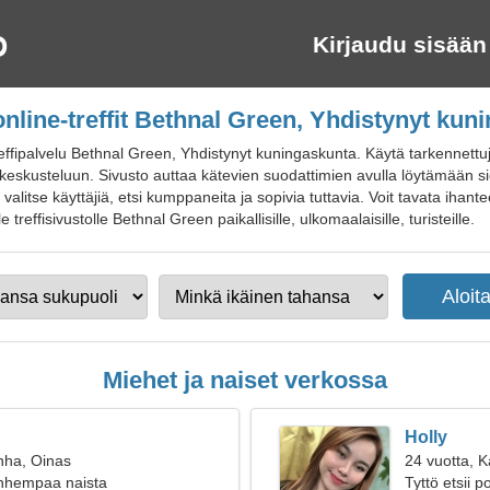
Kirjaudu sisään
online-treffit Bethnal Green, Yhdistynyt kun
effipalvelu Bethnal Green, Yhdistynyt kuningaskunta. Käytä tarkennettu
poon keskusteluun. Sivusto auttaa kätevien suodattimien avulla löytämään 
, valitse käyttäjiä, etsi kumppaneita ja sopivia tuttavia. Voit tavata ihan
e treffisivustolle Bethnal Green paikallisille, ulkomaalaisille, turisteille.
Miehet ja naiset verkossa
Holly
nha, Oinas
24 vuotta, K
anhempaa naista
Tyttö etsii 