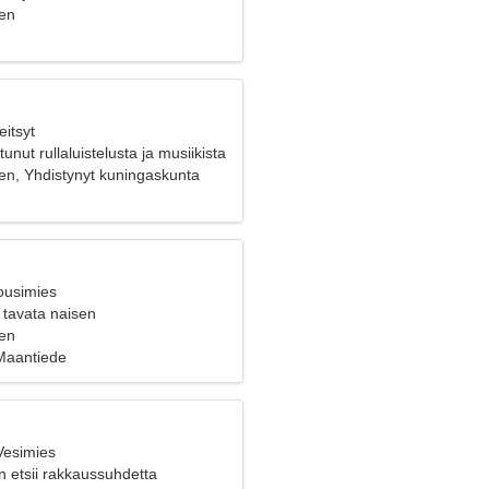
en
eitsyt
unut rullaluistelusta ja musiikista
en, Yhdistynyt kuningaskunta
ousimies
 tavata naisen
en
 Maantiede
Vesimies
n etsii rakkaussuhdetta