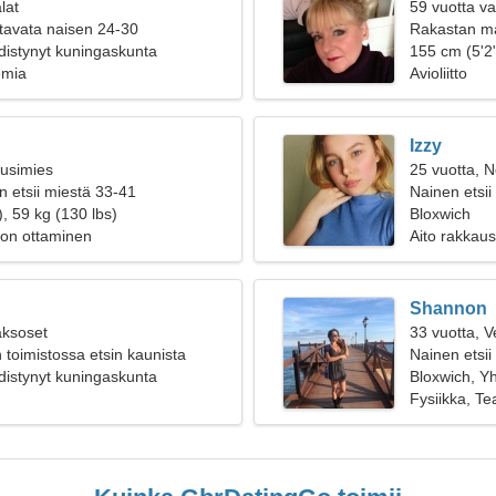
lat
59 vuotta va
tavata naisen 24-30
Rakastan ma
distynyt kuningaskunta
155 cm (5'2"
emia
Avioliitto
Izzy
ousimies
25 vuotta, N
n etsii miestä 33-41
Nainen etsii
, 59 kg (130 lbs)
Bloxwich
gon ottaminen
Aito rakkaus
Shannon
aksoset
33 vuotta, V
 toimistossa etsin kaunista
Nainen etsii
distynyt kuningaskunta
Bloxwich, Y
Fysiikka, Tea