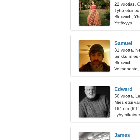
22 vuotias, 
Tyttö etsii p
Bloxwich, Yh
Ystävyys
Samuel
31 vuotta, Ne
Sinkku mies 
Bloxwich
Voimanosto,
Edward
56 vuotta, Le
Mies etsii v
184 cm (6'1")
Lyhytaikaine
James