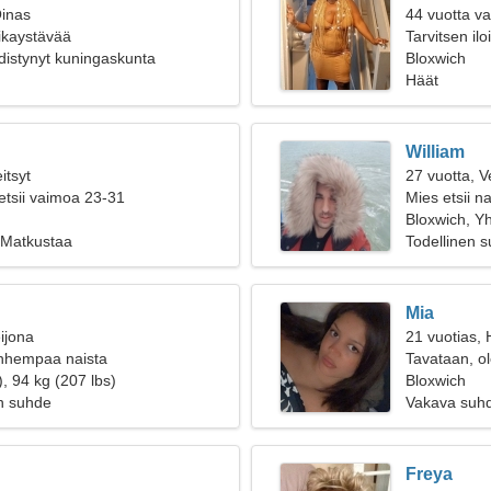
Oinas
44 vuotta v
oikaystävää
Tarvitsen il
distynyt kuningaskunta
Bloxwich
Häät
William
itsyt
27 vuotta, V
etsii vaimoa 23-31
Mies etsii na
Bloxwich, Y
 Matkustaa
Todellinen 
Mia
ijona
21 vuotias,
anhempaa naista
Tavataan, o
, 94 kg (207 lbs)
Bloxwich
n suhde
Vakava suh
Freya