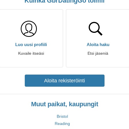
Kuinka GbrDatingGo toimii
Luo uusi profiili
Aloita haku
Kuvaile itseäsi
Etsi jäseniä
Aloita rekisteröinti
Muut paikat, kaupungit
Bristol
Reading