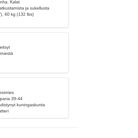
nha, Kalat
tkustamista ja sukellusta
), 60 kg (132 lbs)
eitsyt
 miestä
esimies
 paria 39-44
hdistynyt kuningaskunta
tteri