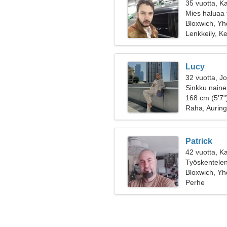
35 vuotta, Ka
Mies haluaa 
Bloxwich, Yh
Lenkkeily, K
Lucy
32 vuotta, J
Sinkku naine
168 cm (5'7")
Raha, Aurin
Patrick
42 vuotta, K
Työskentelen
naista
Bloxwich, Yh
Perhe