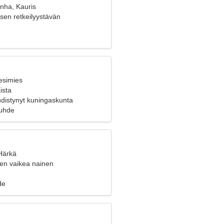
anha, Kauris
oisen retkeilyystävän
esimies
ista
hdistynyt kuningaskunta
suhde
 Härkä
len vaikea nainen
de