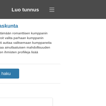
Luo tunnus
gaskunta
 löytämään romanttisen kumppanin
a voit valita parhaan kumppanin
kti auttaa valitsemaan kumppaneita
joaa ainutlaatuisen mahdollisuuden
n ihmisten profiileja lisää