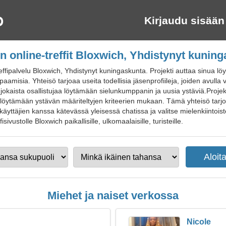
Kirjaudu sisään
n online-treffit Bloxwich, Yhdistynyt kunin
effipalvelu Bloxwich, Yhdistynyt kuningaskunta. Projekti auttaa sinua
paamisia. Yhteisö tarjoaa useita todellisia jäsenprofiileja, joiden avull
jokaista osallistujaa löytämään sielunkumppanin ja uusia ystäviä.Proje
 ja löytämään ystävän määriteltyjen kriteerien mukaan. Tämä yhteisö tar
yttäjien kanssa kätevässä yleisessä chatissa ja valitse mielenkiintoiste
isivustolle Bloxwich paikallisille, ulkomaalaisille, turisteille.
Miehet ja naiset verkossa
Nicole