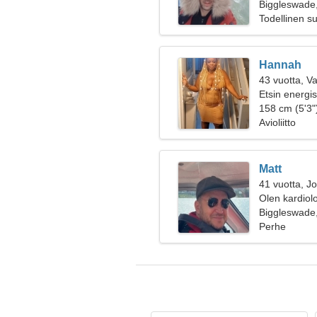
Biggleswade,
Todellinen s
Hannah
43 vuotta, V
Etsin energi
158 cm (5'3")
Avioliitto
Matt
41 vuotta, J
Olen kardiolo
Biggleswade,
Perhe