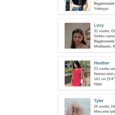
Biggleswade,
Ystävyys
Lucy
31 vuotta, O
Sinkku nainen
Biggleswade
Meditaatio, K
Heather
23 vuotta va
Nainen etsii
161 cm (5'4")
Häät
Tyler
25 vuotta, H
Mies etsii ty