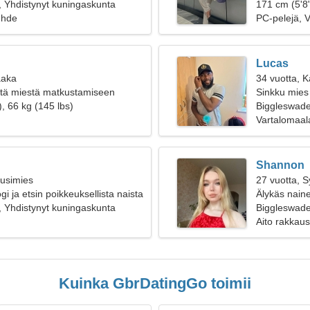
 Yhdistynyt kuningaskunta
171 cm (5'8"
uhde
PC-pelejä, V
Lucas
aaka
34 vuotta, K
stä miestä matkustamiseen
Sinkku mies 
, 66 kg (145 lbs)
Biggleswad
Vartalomaala
Shannon
ousimies
27 vuotta, 
gi ja etsin poikkeuksellista naista
Älykäs naine
 Yhdistynyt kuningaskunta
Biggleswade
Aito rakkaus
Kuinka GbrDatingGo toimii