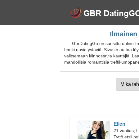
Ilmainen 
GbrDatingGo on suosittu online-tr
hanki uusia ystäviä. Sivusto auttaa lö
valitsemaan kiinnostavia käyttäjiä. Laaj
mahdollisia romanttisia treffikumppaneita
Ellen
21 vuotias, L
Tyttö etsii p