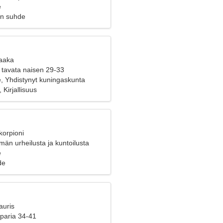
e
en suhde
Vaaka
 tavata naisen 29-33
, Yhdistynyt kuningaskunta
, Kirjallisuus
korpioni
än urheilusta ja kuntoilusta
e
de
auris
 paria 34-41