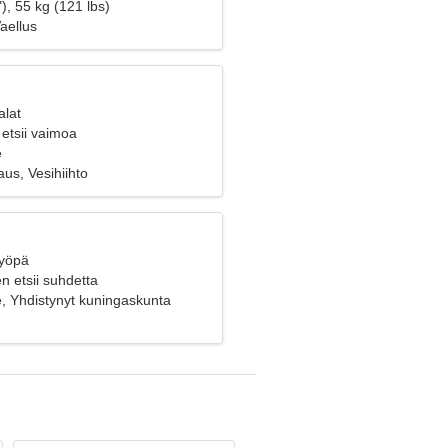
), 55 kg (121 lbs)
aellus
alat
etsii vaimoa
e
us, Vesihiihto
Syöpä
n etsii suhdetta
, Yhdistynyt kuningaskunta