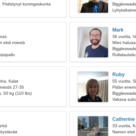
 Yhdistynyt kuningaskunta
Biggleswad
Lyhytaikain
Mark
inas
36 vuotta, 
 etsii miestä
Mies haluaa
Biggleswade
äsipallo
Rullalautailu
Ruby
nha, Kalat
55 vuotta, S
 miestä 27-35
Pidän enemm
, 50 kg (110 lbs)
Biggleswad
Vakava suh
Catherine
ärkä
33 vuotta, K
ttöystävää
Nainen etsii