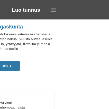
Luo tunnus
ingaskunta
 ehdokkaasi kätevässä chatissa ja
isten hakua. Sivusto auttaa jäseniä
a, ystävyyttä, flirttailua ja monia
, turisteille.
korpioni
vanhempaa naista