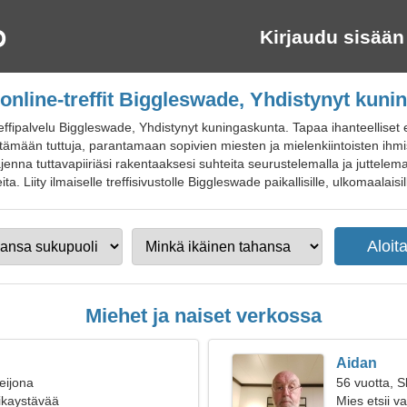
Kirjaudu sisään
online-treffit Biggleswade, Yhdistynyt kun
effipalvelu Biggleswade, Yhdistynyt kuningaskunta. Tapaa ihanteelliset
ytämään tuttuja, parantamaan sopivien miesten ja mielenkiintoisten ihm
enna tuttavapiiriäsi rakentaaksesi suhteita seurustelemalla ja juttelemall
. Liity ilmaiselle treffisivustolle Biggleswade paikallisille, ulkomaalaisille
Miehet ja naiset verkossa
Aidan
eijona
56 vuotta, S
oikaystävää
Mies etsii 