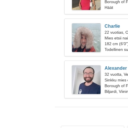
Borough of F
Häät
Charlie
22 vuotias, 
Mies etsii na
182 cm (6'0")
Todellinen s
Alexander
32 vuotta, V
Sinkku mies 
Borough of F
Biljardi, Viin