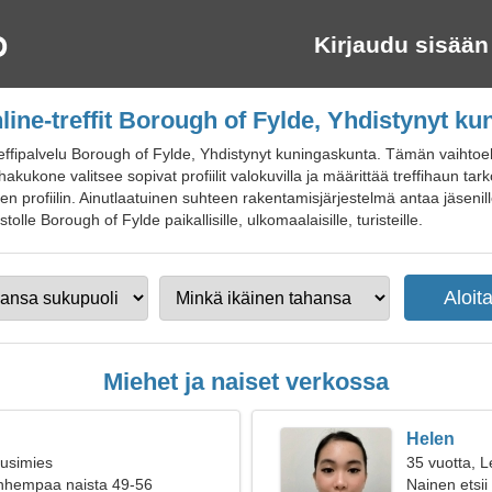
Kirjaudu sisään
line-treffit Borough of Fylde, Yhdistynyt k
effipalvelu Borough of Fylde, Yhdistynyt kuningaskunta. Tämän vaihtoe
kukone valitsee sopivat profiilit valokuvilla ja määrittää treffihaun ta
n profiilin. Ainutlaatuinen suhteen rakentamisjärjestelmä antaa jäsenill
vustolle Borough of Fylde paikallisille, ulkomaalaisille, turisteille.
Miehet ja naiset verkossa
Helen
ousimies
35 vuotta, L
anhempaa naista 49-56
Nainen etsii