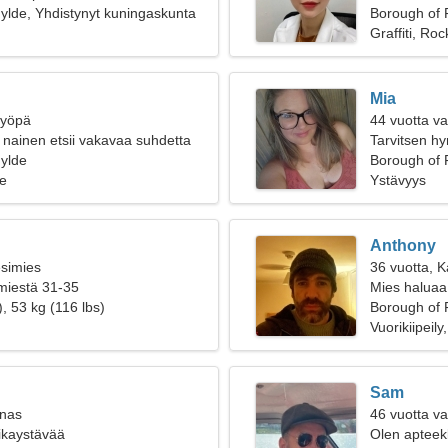
ylde, Yhdistynyt kuningaskunta
Borough of 
Graffiti, Roc
Mia
Syöpä
44 vuotta v
nainen etsii vakavaa suhdetta
Tarvitsen h
ylde
Borough of 
e
Ystävyys
Anthony
esimies
36 vuotta, K
 miestä 31-35
Mies haluaa
, 53 kg (116 lbs)
Borough of 
Vuorikiipeily
Sam
inas
46 vuotta va
oikaystävää
Olen apteekk