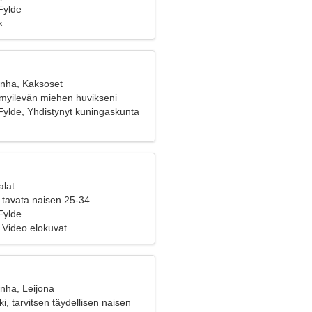
Fylde
k
anha, Kaksoset
ymyilevän miehen huvikseni
Fylde, Yhdistynyt kuningaskunta
alat
 tavata naisen 25-34
Fylde
, Video elokuvat
nha, Leijona
i, tarvitsen täydellisen naisen