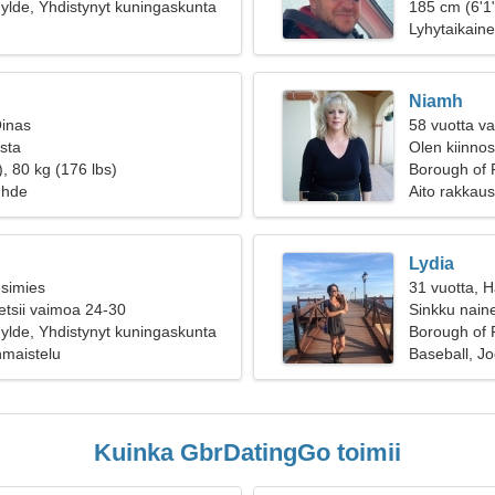
ylde, Yhdistynyt kuningaskunta
185 cm (6'1"
Lyhytaikain
Niamh
Oinas
58 vuotta va
ista
Olen kiinnos
, 80 kg (176 lbs)
Borough of 
uhde
Aito rakkaus
Lydia
esimies
31 vuotta, 
etsii vaimoa 24-30
Sinkku naine
ylde, Yhdistynyt kuningaskunta
Borough of 
inmaistelu
Baseball, J
Kuinka GbrDatingGo toimii