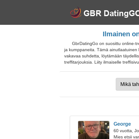
Ilmainen on
GbrDatingGo on suosittu online-tr
ja kumppaneita. Tämä ainutlaatuinen ha
vakavaa suhdetta, löytämään täydellise
treffitarjouksia. Liity ilmaiselle treffisi
George
60 vuotta, J
Mies etsii v