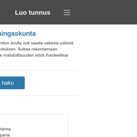
Luo tunnus
uningaskunta
hdon avulla voit saada vakavia ystäviä
rkoituksen. Auttaa rakentamaan
e mahdollisuuden etsiä ihanteellisia
eijona
 paria