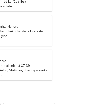
), 85 kg (187 lbs)
en suhde
nha, Neitsyt
tunut kokouksista ja kitarasta
Fylde
Härkä
n etsii miestä 37-39
Fylde, Yhdistynyt kuningaskunta
ooga