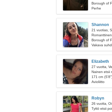
Borough of F
Perhe
Shannon
21 vuotias, 
Romanttinen 
Borough of F
Vakava suhd
Elizabeth
27 vuotta, V
Nainen etsii
171 cm (5'8")
Avioliitto
Robyn
26 vuotta, O
Tyttö etsii p