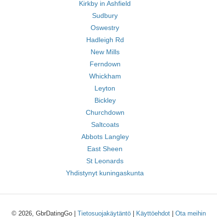
Kirkby in Ashfield
Sudbury
Oswestry
Hadleigh Rd
New Mills
Ferndown
Whickham
Leyton
Bickley
Churchdown
Saltcoats
Abbots Langley
East Sheen
St Leonards
Yhdistynyt kuningaskunta
© 2026, GbrDatingGo |
Tietosuojakäytäntö
|
Käyttöehdot
|
Ota meihin