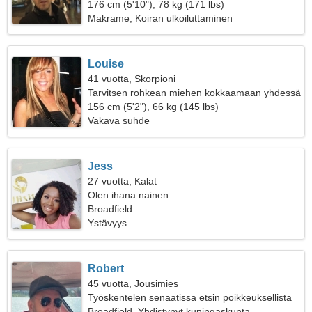
176 cm (5'10"), 78 kg (171 lbs)
Makrame, Koiran ulkoiluttaminen
Louise
41 vuotta, Skorpioni
Tarvitsen rohkean miehen kokkaamaan yhdessä
156 cm (5'2"), 66 kg (145 lbs)
Vakava suhde
Jess
27 vuotta, Kalat
Olen ihana nainen
Broadfield
Ystävyys
Robert
45 vuotta, Jousimies
Työskentelen senaatissa etsin poikkeuksellista
naista
Broadfield, Yhdistynyt kuningaskunta