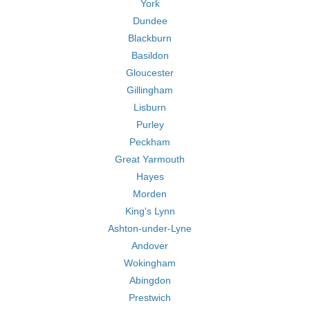
York
Dundee
Blackburn
Basildon
Gloucester
Gillingham
Lisburn
Purley
Peckham
Great Yarmouth
Hayes
Morden
King's Lynn
Ashton-under-Lyne
Andover
Wokingham
Abingdon
Prestwich