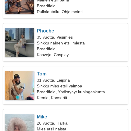
Nainen etsii paria
Broadfield
Rullalautailu, Ohjelmointi
Phoebe
35 vuotta, Vesimies
Sinkku nainen etsii miestä
Broadfield
Kasveja, Cosplay
Tom
31 vuotta, Leijona
Sinkku mies etsii vaimoa
Broadfield, Yhdistynyt kuningaskunta
Kemia, Konsertit
Mike
26 vuotta, Härkä
Mies etsii naista