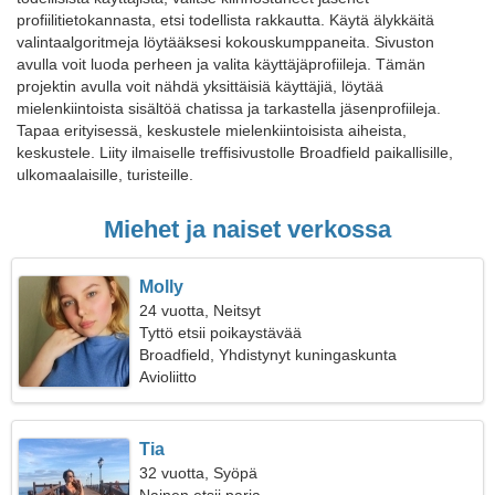
profiilitietokannasta, etsi todellista rakkautta. Käytä älykkäitä
valintaalgoritmeja löytääksesi kokouskumppaneita. Sivuston
avulla voit luoda perheen ja valita käyttäjäprofiileja. Tämän
projektin avulla voit nähdä yksittäisiä käyttäjiä, löytää
mielenkiintoista sisältöä chatissa ja tarkastella jäsenprofiileja.
Tapaa erityisessä, keskustele mielenkiintoisista aiheista,
keskustele. Liity ilmaiselle treffisivustolle Broadfield paikallisille,
ulkomaalaisille, turisteille.
Miehet ja naiset verkossa
Molly
24 vuotta, Neitsyt
Tyttö etsii poikaystävää
Broadfield, Yhdistynyt kuningaskunta
Avioliitto
Tia
32 vuotta, Syöpä