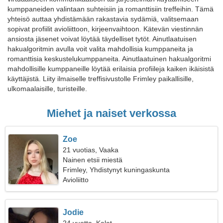
kumppaneiden valintaan suhteisiin ja romanttisiin treffeihin. Tämä
yhteisö auttaa yhdistämään rakastavia sydämiä, valitsemaan
sopivat profiilit avioliittoon, kirjeenvaihtoon. Kätevän viestinnän
ansiosta jäsenet voivat löytää täydelliset tytöt. Ainutlaatuisen
hakualgoritmin avulla voit valita mahdollisia kumppaneita ja
romanttisia keskustelukumppaneita. Ainutlaatuinen hakualgoritmi
mahdollisille kumppaneille löytää erilaisia profiileja kaiken ikäisistä
käyttäjistä. Liity ilmaiselle treffisivustolle Frimley paikallisille,
ulkomaalaisille, turisteille.
Miehet ja naiset verkossa
Zoe
21 vuotias, Vaaka
Nainen etsii miestä
Frimley, Yhdistynyt kuningaskunta
Avioliitto
Jodie