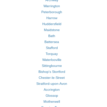
Archway
Warrington
Peterborough
Harrow
Huddersfield
Maidstone
Bath
Battersea
Stafford
Torquay
Waterlooville
Sittingbourne
Bishop's Stortford
Chester-le-Street
Stratford-upon-Avon
Accrington
Glossop
Motherwell