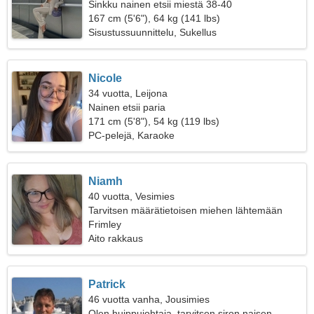
Sinkku nainen etsii miestä 38-40
167 cm (5'6"), 64 kg (141 lbs)
Sisustussuunnittelu, Sukellus
Nicole
34 vuotta, Leijona
Nainen etsii paria
171 cm (5'8"), 54 kg (119 lbs)
PC-pelejä, Karaoke
Niamh
40 vuotta, Vesimies
Tarvitsen määrätietoisen miehen lähtemään
yhdessä telttailemaan
Frimley
Aito rakkaus
Patrick
46 vuotta vanha, Jousimies
Olen huippujohtaja, tarvitsen siron naisen