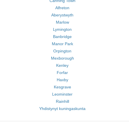
Canning Town
Alfreton
Aberystwyth
Marlow
Lymington
Banbridge
Manor Park
Orpington
Mexborough
Kenley
Forfar
Haxby
Kesgrave
Leominster
Rainhill
Yhdistynyt kuningaskunta