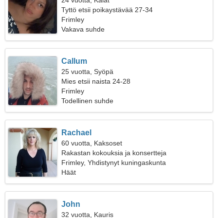
24 vuotta, Kalat
Tyttö etsii poikaystävää 27-34
Frimley
Vakava suhde
Callum
25 vuotta, Syöpä
Mies etsii naista 24-28
Frimley
Todellinen suhde
Rachael
60 vuotta, Kaksoset
Rakastan kokouksia ja konsertteja
Frimley, Yhdistynyt kuningaskunta
Häät
John
32 vuotta, Kauris