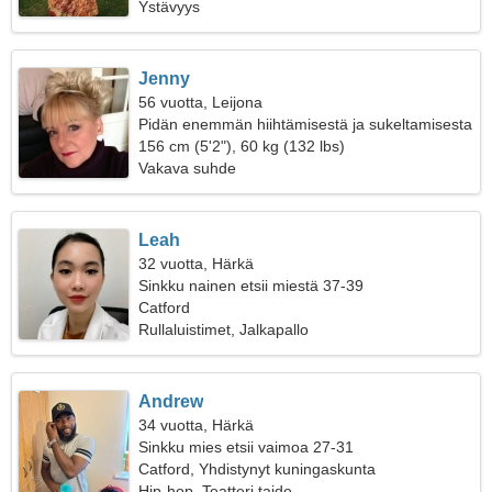
Ystävyys
Jenny
56 vuotta, Leijona
Pidän enemmän hiihtämisestä ja sukeltamisesta
156 cm (5'2"), 60 kg (132 lbs)
Vakava suhde
Leah
32 vuotta, Härkä
Sinkku nainen etsii miestä 37-39
Catford
Rullaluistimet, Jalkapallo
Andrew
34 vuotta, Härkä
Sinkku mies etsii vaimoa 27-31
Catford, Yhdistynyt kuningaskunta
Hip-hop, Teatteri taide