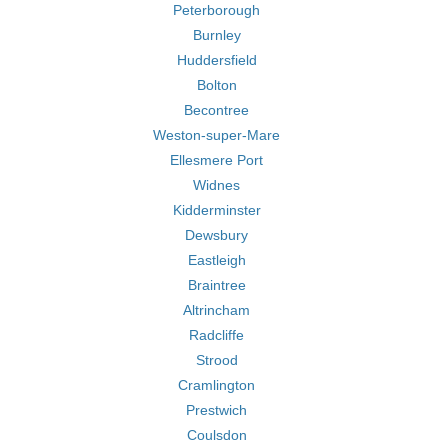
Peterborough
Burnley
Huddersfield
Bolton
Becontree
Weston-super-Mare
Ellesmere Port
Widnes
Kidderminster
Dewsbury
Eastleigh
Braintree
Altrincham
Radcliffe
Strood
Cramlington
Prestwich
Coulsdon