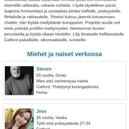
etsimällä rakkautta, vakavia suhteita. Löydä täydellinen parisi,
laajenna horisonttiasi ja sosiaalista piiriäsi treffeille, ystävyydelle,
flirttailulle ja rakkaudelle. Yhteisö kutsuu jäseniä tutustumaan
chattiin, hän löytää miellyttävän kumppanin. Projektin avulla voit
etsiä ystävää profiilisi mieltymysten, tietokannan kuvien
perusteella ja löytää oikean henkilön. Liity ilmaiselle treffisivustolle
Catford paikallisille, ulkomaalaisille, turisteille.
Miehet ja naiset verkossa
Steven
55 vuotta, Oinas
Mies etsii vanhempaa naista
Catford, Yhdistynyt kuningaskunta
Perhe
Jess
26 vuotta, Vaaka
Tyttö etsii poikaystävää 27-34