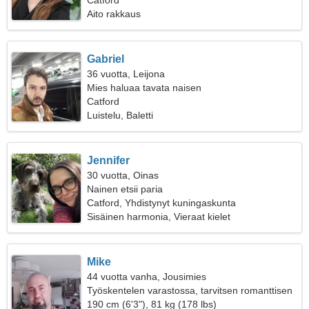
Catford
Aito rakkaus
Gabriel
36 vuotta, Leijona
Mies haluaa tavata naisen
Catford
Luistelu, Baletti
Jennifer
30 vuotta, Oinas
Nainen etsii paria
Catford, Yhdistynyt kuningaskunta
Sisäinen harmonia, Vieraat kielet
Mike
44 vuotta vanha, Jousimies
Työskentelen varastossa, tarvitsen romanttisen
naisen
190 cm (6'3"), 81 kg (178 lbs)