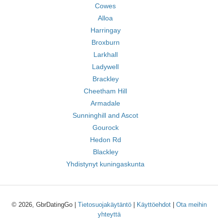
Cowes
Alloa
Harringay
Broxburn
Larkhall
Ladywell
Brackley
Cheetham Hill
Armadale
Sunninghill and Ascot
Gourock
Hedon Rd
Blackley
Yhdistynyt kuningaskunta
© 2026, GbrDatingGo |
Tietosuojakäytäntö
|
Käyttöehdot
|
Ota meihin
yhteyttä