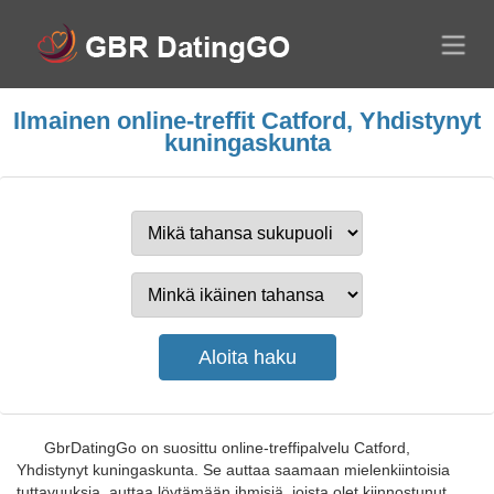
Ilmainen online-treffit Catford, Yhdistynyt
kuningaskunta
GbrDatingGo on suosittu online-treffipalvelu Catford,
Yhdistynyt kuningaskunta. Se auttaa saamaan mielenkiintoisia
tuttavuuksia, auttaa löytämään ihmisiä, joista olet kiinnostunut