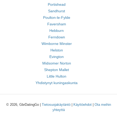
Portishead
Sandhurst
Poulton-le-Fylde
Faversham
Hebburn
Ferndown
Wimborne Minster
Helston
Evington
Midsomer Norton
Shepton Mallet
Little Hulton
Yhdistynyt kuningaskunta
© 2026, GbrDatingGo |
Tietosuojakäytäntö
|
Käyttöehdot
|
Ota meihin
yhteyttä