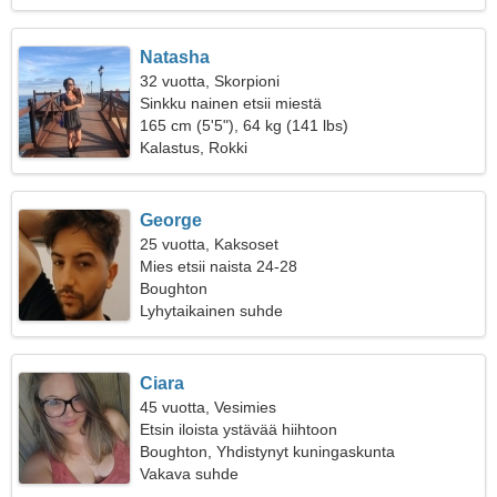
Natasha
32 vuotta, Skorpioni
Sinkku nainen etsii miestä
165 cm (5'5"), 64 kg (141 lbs)
Kalastus, Rokki
George
25 vuotta, Kaksoset
Mies etsii naista 24-28
Boughton
Lyhytaikainen suhde
Ciara
45 vuotta, Vesimies
Etsin iloista ystävää hiihtoon
Boughton, Yhdistynyt kuningaskunta
Vakava suhde