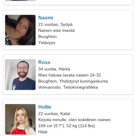
Naomi
21 vuotias, Syöpä
Nainen etsii miestä
Boughton
Ystävyys
Ross
34 vuotta, Härkä
Mies haluaa tavata naisen 24-32
Boughton, Yhdistynyt kuningaskunta
Voimanosto, Tietokonegrafiikka
Hollie
22 vuotias, Kalat
Kirjoita minulle, olen todellinen nainen
169 cm (5'7"), 52 kg (114 lbs)
Häät