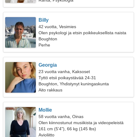
Ranta, Psykologia
Billy
42 vuotta, Vesimies
Olen psykologi ja etsin poikkeuksellista naista
Boughton
Perhe
Georgia
23 vuotta vanha, Kaksoset
Tyttö etsii poikaystävää 24-31
Boughton, Yhdistynyt kuningaskunta
Aito rakkaus
Mollie
58 vuotta vanha, Oinas
Olen kiinnostunut musiikista ja videopeleistä
161 cm (5'4"), 66 kg (145 lbs)
Avioliitto