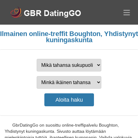
Ilmainen online-treffit Boughton, Yhdistynyt
kuningaskunta
GbrDatingGo on suosittu online-treffipalvelu Boughton,
Yhdistynyt kuningaskunta. Sivusto auttaa löytämään
mielenkiintoisia tyttöjä, ihanteellisen kumppanin. Vaihda valokuvia