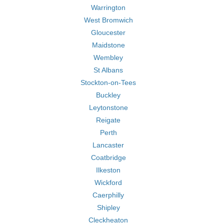
Warrington
West Bromwich
Gloucester
Maidstone
Wembley
St Albans
Stockton-on-Tees
Buckley
Leytonstone
Reigate
Perth
Lancaster
Coatbridge
Ilkeston
Wickford
Caerphilly
Shipley
Cleckheaton