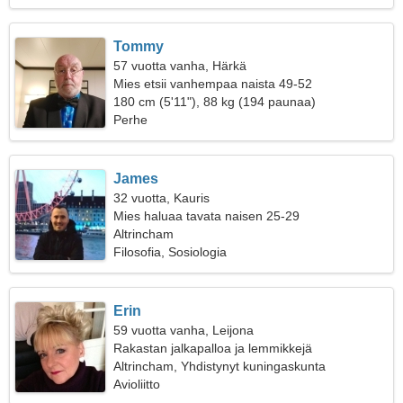
Tommy
57 vuotta vanha, Härkä
Mies etsii vanhempaa naista 49-52
180 cm (5'11"), 88 kg (194 paunaa)
Perhe
James
32 vuotta, Kauris
Mies haluaa tavata naisen 25-29
Altrincham
Filosofia, Sosiologia
Erin
59 vuotta vanha, Leijona
Rakastan jalkapalloa ja lemmikkejä
Altrincham, Yhdistynyt kuningaskunta
Avioliitto