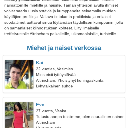
naimattomille miehille ja naisille. Tämän yhteisön avulla ihmiset
voivat saada uusia ystäviä ja kumppaneita selaamalla muiden
käyttäjien profiileja. Valtava tietokanta profiileista ja erilaiset
suodattimet auttavat sinua löytämään täydellisen kumppanin, jolla
on samanlaiset kiinnostuksen kohteet. Liity ilmaiselle
treffisivustolle Altrincham paikallisille, ulkomaalaisille, turisteille.
Miehet ja naiset verkossa
Kai
22 vuotias, Vesimies
Mies etsii tyttöystävää
Altrincham, Yhdistynyt kuningaskunta
Lyhytaikainen suhde
Eve
27 vuotta, Vaaka
Tutustutaanpa toisiimme, olen seurallinen nainen
Altrincham