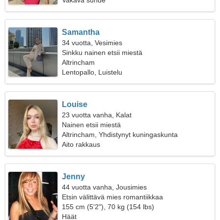
Vakava suhde
Samantha
34 vuotta, Vesimies
Sinkku nainen etsii miestä
Altrincham
Lentopallo, Luistelu
Louise
23 vuotta vanha, Kalat
Nainen etsii miestä
Altrincham, Yhdistynyt kuningaskunta
Aito rakkaus
Jenny
44 vuotta vanha, Jousimies
Etsin välittävä mies romantiikkaa
155 cm (5'2"), 70 kg (154 lbs)
Häät