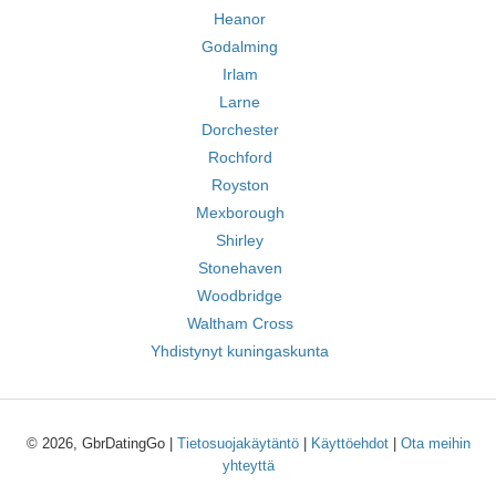
Heanor
Godalming
Irlam
Larne
Dorchester
Rochford
Royston
Mexborough
Shirley
Stonehaven
Woodbridge
Waltham Cross
Yhdistynyt kuningaskunta
© 2026, GbrDatingGo |
Tietosuojakäytäntö
|
Käyttöehdot
|
Ota meihin
yhteyttä