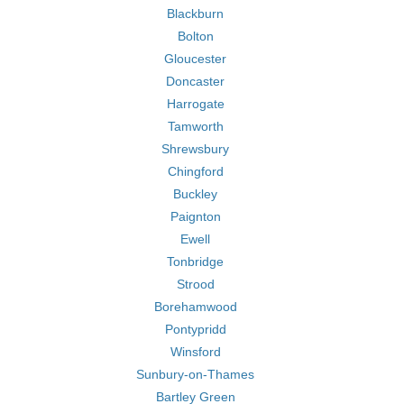
Blackburn
Bolton
Gloucester
Doncaster
Harrogate
Tamworth
Shrewsbury
Chingford
Buckley
Paignton
Ewell
Tonbridge
Strood
Borehamwood
Pontypridd
Winsford
Sunbury-on-Thames
Bartley Green